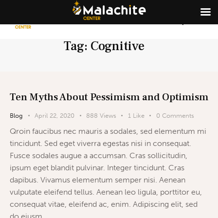
Tag: Cognitive
Ten Myths About Pessimism and Optimism
Blog
April 22, 2020
888
Views
1
Like
0
Comments
Qroin faucibus nec mauris a sodales, sed elementum mi
tincidunt. Sed eget viverra egestas nisi in consequat.
Fusce sodales augue a accumsan. Cras sollicitudin,
ipsum eget blandit pulvinar. Integer tincidunt. Cras
dapibus. Vivamus elementum semper nisi. Aenean
vulputate eleifend tellus. Aenean leo ligula, porttitor eu,
consequat vitae, eleifend ac, enim. Adipiscing elit, sed
do eiusm…