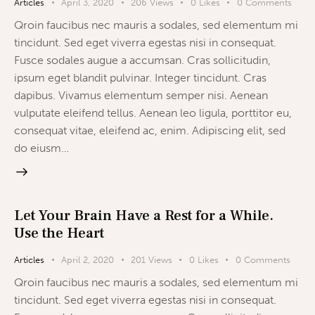
Articles
April 3, 2020
206
Views
0
Likes
0
Comments
Qroin faucibus nec mauris a sodales, sed elementum mi
tincidunt. Sed eget viverra egestas nisi in consequat.
Fusce sodales augue a accumsan. Cras sollicitudin,
ipsum eget blandit pulvinar. Integer tincidunt. Cras
dapibus. Vivamus elementum semper nisi. Aenean
vulputate eleifend tellus. Aenean leo ligula, porttitor eu,
consequat vitae, eleifend ac, enim. Adipiscing elit, sed
do eiusm…
Let Your Brain Have a Rest for a While.
Use the Heart
Articles
April 2, 2020
201
Views
0
Likes
0
Comments
Qroin faucibus nec mauris a sodales, sed elementum mi
tincidunt. Sed eget viverra egestas nisi in consequat.