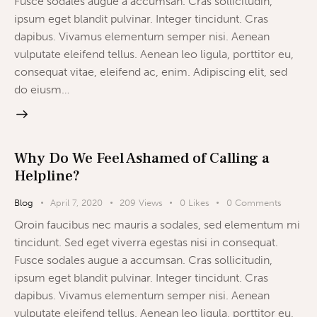
Fusce sodales augue a accumsan. Cras sollicitudin,
ipsum eget blandit pulvinar. Integer tincidunt. Cras
dapibus. Vivamus elementum semper nisi. Aenean
vulputate eleifend tellus. Aenean leo ligula, porttitor eu,
consequat vitae, eleifend ac, enim. Adipiscing elit, sed
do eiusm…
Why Do We Feel Ashamed of Calling a
Helpline?
Blog
April 7, 2020
209
Views
0
Likes
0
Comments
Qroin faucibus nec mauris a sodales, sed elementum mi
tincidunt. Sed eget viverra egestas nisi in consequat.
Fusce sodales augue a accumsan. Cras sollicitudin,
ipsum eget blandit pulvinar. Integer tincidunt. Cras
dapibus. Vivamus elementum semper nisi. Aenean
vulputate eleifend tellus. Aenean leo ligula, porttitor eu,